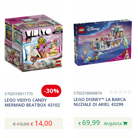
-30%
5702018066874
5702016911770
LEGO DISNEY™ LA BARCA
LEGO VIDIYO CANDY
NUZIALE DI ARIEL 43299
MERMAID BEATBOX 43102
69,99
14,00
€
Acquista
€ 19,99
€
Acquista