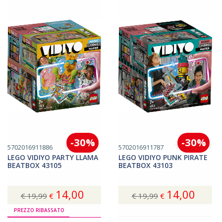
-30%
-30%
5702016911886
5702016911787
LEGO VIDIYO PARTY LLAMA
LEGO VIDIYO PUNK PIRATE
BEATBOX 43105
BEATBOX 43103
14,00
14,00
€ 19,99
€
€ 19,99
€
Acquista
Acquista
PREZZO RIBASSATO