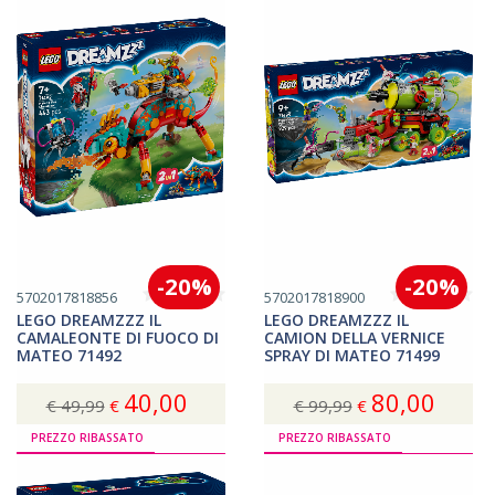
-20%
-20%
5702017818856
5702017818900
LEGO DREAMZZZ IL
LEGO DREAMZZZ IL
CAMALEONTE DI FUOCO DI
CAMION DELLA VERNICE
MATEO 71492
SPRAY DI MATEO 71499
40,00
80,00
€ 49,99
€
€ 99,99
€
Acquista
Acquista
PREZZO RIBASSATO
PREZZO RIBASSATO