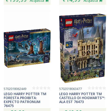
€
Acquista
€
Acquista
5702018062449
5702018063477
LEGO HARRY POTTER TM
LEGO HARRY POTTER TM
FORESTA PROIBITA:
CASTELLO DI HOGWARTS™:
EXPECTO PATRONUM
ALA EST 76473
76475