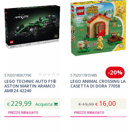
-20%
5702018067796
5702017815985
LEGO TECHNIC AUTO F1®
LEGO ANIMAL CROSSING LA
ASTON MARTIN ARAMCO
CASETTA DI DORA 77058
AMR24 42240
229,99
16,00
€
Acquista
€ 19,99
€
Acquista
PREZZO RIBASSATO
PREZZO RIBASSATO