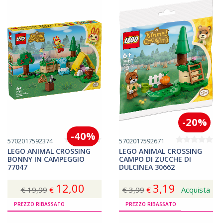
-20%
-40%
5702017592374
5702017592671
LEGO ANIMAL CROSSING
LEGO ANIMAL CROSSING
BONNY IN CAMPEGGIO
CAMPO DI ZUCCHE DI
77047
DULCINEA 30662
12,00
3,19
€ 19,99
€
€ 3,99
€
Acquista
Acquista
PREZZO RIBASSATO
PREZZO RIBASSATO