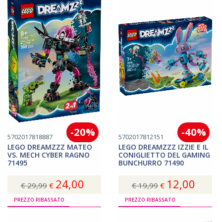
-20%
-40%
5702017818887
5702017812151
LEGO DREAMZZZ MATEO
LEGO DREAMZZZ IZZIE E IL
VS. MECH CYBER RAGNO
CONIGLIETTO DEL GAMING
71495
BUNCHURRO 71490
24,00
12,00
€ 29,99
€
€ 19,99
€
Acquista
Acquista
PREZZO RIBASSATO
PREZZO RIBASSATO