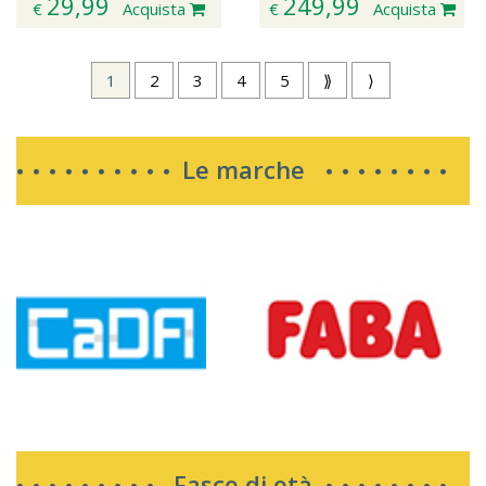
29,99
249,99
€
Acquista
€
Acquista
1
2
3
4
5
⟫
⟩
Le marche
Fasce di età