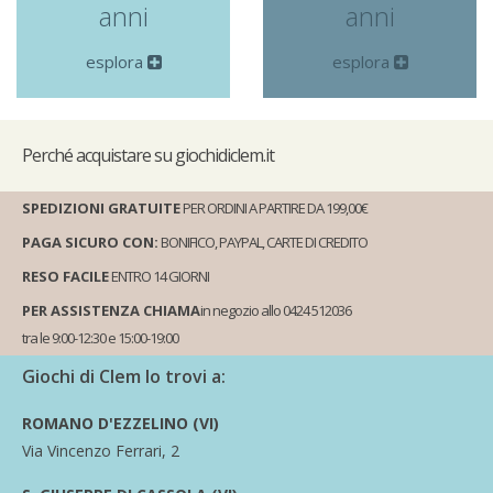
anni
anni
esplora
esplora
Perché
acquistare su giochidiclem.it
SPEDIZIONI GRATUITE
PER ORDINI A PARTIRE DA 199,00€
PAGA SICURO CON:
BONIFICO, PAYPAL, CARTE DI CREDITO
RESO FACILE
ENTRO 14 GIORNI
PER ASSISTENZA CHIAMA
in negozio allo 0424 512036
tra le 9:00-12:30 e 15:00-19:00
Giochi di Clem lo trovi a:
ROMANO D'EZZELINO (VI)
Via Vincenzo Ferrari, 2