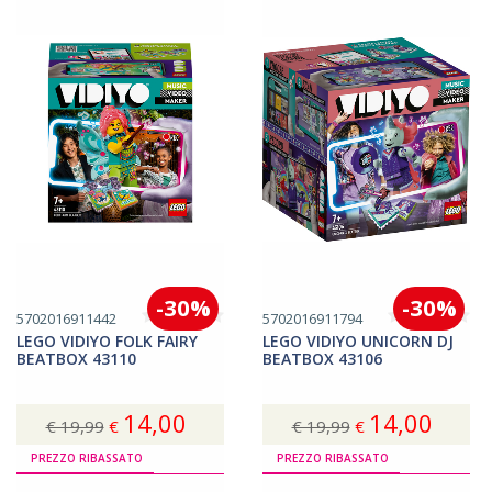
-30%
-30%
5702016911442
5702016911794
LEGO VIDIYO FOLK FAIRY
LEGO VIDIYO UNICORN DJ
BEATBOX 43110
BEATBOX 43106
14,00
14,00
€ 19,99
€
€ 19,99
€
Acquista
Acquista
PREZZO RIBASSATO
PREZZO RIBASSATO