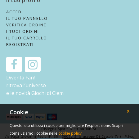
Il tuo profilo
ACCEDI
IL TUO PANNELLO
VERIFICA ORDINE
I TUOI ORDINI
IL TUO CARRELLO
REGISTRATI
Diventa Fan!
ritrova l’universo
e le novità Giochi di Clem
Cookie
X
Questo sito utilizza i cookie per migliorare l'esplorazione. Scopri
Dissegna Sports Distribution Srl
come usiamo i cookie nelle
cookie policy
.
Via Papa Giovanni Paolo II°, 65 - 36022 S. Giuseppe Di Cassola (VI) - P.Iva: