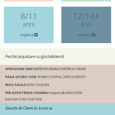
8/11
12/14+
anni
anni
esplora
esplora
Perché
acquistare su giochidiclem.it
SPEDIZIONI GRATUITE
PER ORDINI A PARTIRE DA 199,00€
PAGA SICURO CON:
BONIFICO, PAYPAL, CARTE DI CREDITO
RESO FACILE
ENTRO 14 GIORNI
PER ASSISTENZA CHIAMA
in negozio allo 0424 512036
tra le 9:00-12:30 e 15:00-19:00
Giochi di Clem lo trovi a: