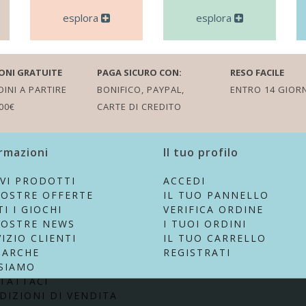
esplora
esplora
ONI GRATUITE
PAGA SICURO CON:
RESO FACILE
INI A PARTIRE
BONIFICO, PAYPAL,
ENTRO 14 GIORN
00€
CARTE DI CREDITO
rmazioni
Il tuo profilo
VI PRODOTTI
ACCEDI
NOSTRE OFFERTE
IL TUO PANNELLO
I I GIOCHI
VERIFICA ORDINE
NOSTRE NEWS
I TUOI ORDINI
IZIO CLIENTI
IL TUO CARRELLO
MARCHE
REGISTRATI
 SIAMO
TATTACI
DIZIONI DI VENDITA