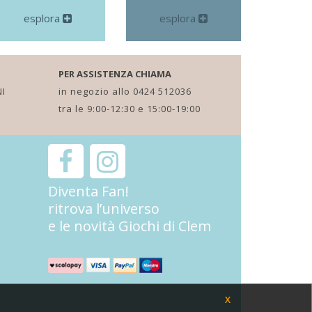
esplora
esplora
PER ASSISTENZA CHIAMA
I
in negozio allo 0424 512036
tra le 9:00-12:30 e 15:00-19:00
Diventa Fan!
ritrova l’universo
e le novità Giochi di Clem
X