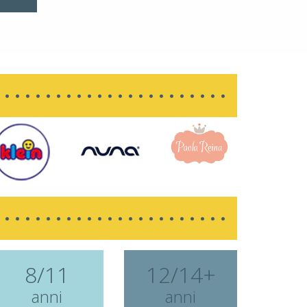
8/11
12/14+
anni
anni