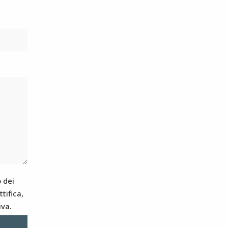
 dei
tifica,
iva.