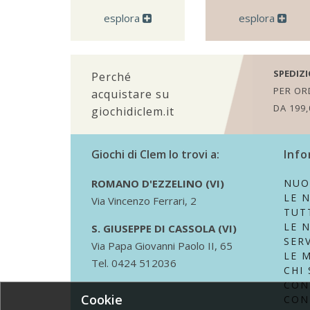
esplora
esplora
SPEDIZI
Perché
PER ORD
acquistare su
DA 199,
giochidiclem.it
Giochi di Clem lo trovi a:
Info
ROMANO D'EZZELINO (VI)
NUO
LE 
Via Vincenzo Ferrari, 2
TUTT
LE 
S. GIUSEPPE DI CASSOLA (VI)
SERV
Via Papa Giovanni Paolo II, 65
LE 
Tel. 0424 512036
CHI
CON
Cookie
CON