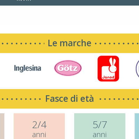
Le marche
Fasce di età
2/4
5/7
anni
anni