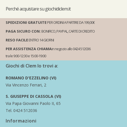
Perché
acquistare su giochidiclem.it
SPEDIZIONI GRATUITE
PER ORDINI A PARTIRE DA 199,00€
PAGA SICURO CON:
BONIFICO, PAYPAL, CARTE DI CREDITO
RESO FACILE
ENTRO 14 GIORNI
PER ASSISTENZA CHIAMA
in negozio allo 0424 512036
tra le 9:00-12:30 e 15:00-19:00
Giochi di Clem lo trovi a:
ROMANO D'EZZELINO (VI)
Via Vincenzo Ferrari, 2
S. GIUSEPPE DI CASSOLA (VI)
Via Papa Giovanni Paolo II, 65
Tel. 0424 512036
Informazioni