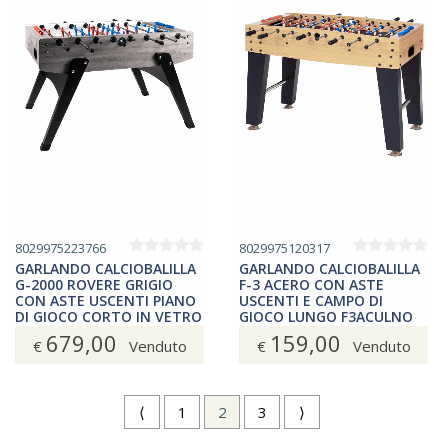
8029975223766
8029975120317
GARLANDO CALCIOBALILLA
GARLANDO CALCIOBALILLA
G-2000 ROVERE GRIGIO
F-3 ACERO CON ASTE
CON ASTE USCENTI PIANO
USCENTI E CAMPO DI
DI GIOCO CORTO IN VETRO
GIOCO LUNGO F3ACULNO
G2000GRUCVL
679,00
159,00
€
Venduto
€
Venduto
⟨
1
2
3
⟩