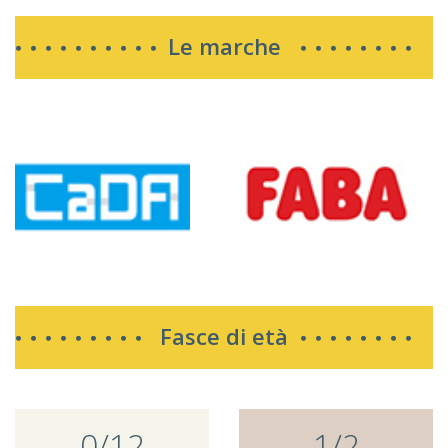
Le marche
Fasce di età
0/12
1/2