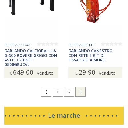
8029975223742
8029975800110
GARLANDO CALCIOBALILLA
GARLANDO CANESTRO
G-500 ROVERE GRIGIO CON
CON RETE E KIT DI
ASTE USCENTI
FISSAGGIO A MURO
G500GRUCVL
649,00
29,90
€
Venduto
€
Venduto
⟨
1
2
3
Le marche