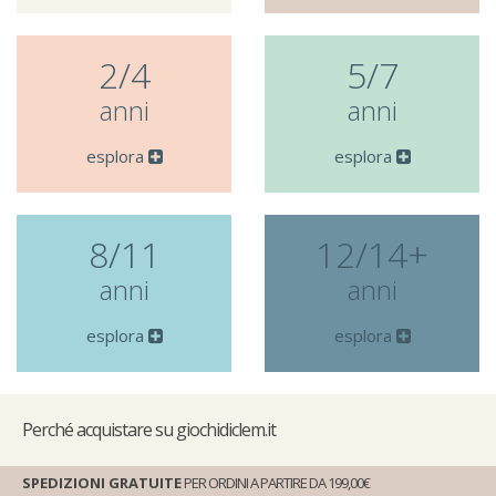
2/4
5/7
anni
anni
esplora
esplora
8/11
12/14+
anni
anni
esplora
esplora
Perché
acquistare su giochidiclem.it
SPEDIZIONI GRATUITE
PER ORDINI A PARTIRE DA 199,00€