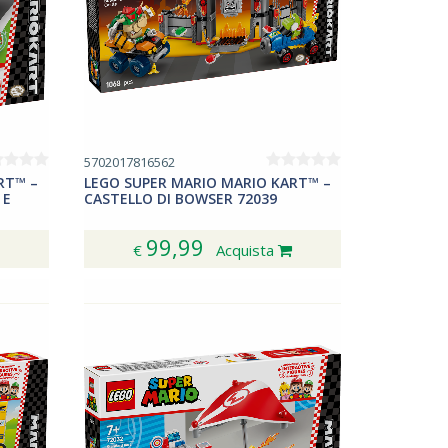
5702017816562
RT™ –
LEGO SUPER MARIO MARIO KART™ –
 E
CASTELLO DI BOWSER 72039
99,99
€
Acquista