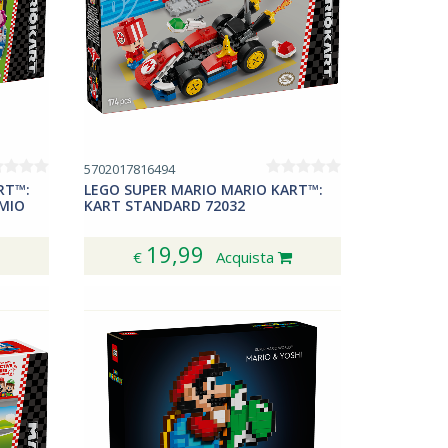
5702017816494
RT™:
LEGO SUPER MARIO MARIO KART™:
EMIO
KART STANDARD 72032
19,99
€
Acquista