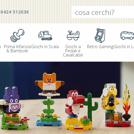
0424 512036
o
Prima Infanzia
Giochi in Scala
Giochi a
Retro Gaming
Giochi in L
& Bambole
Pedali e
Cavalcabili