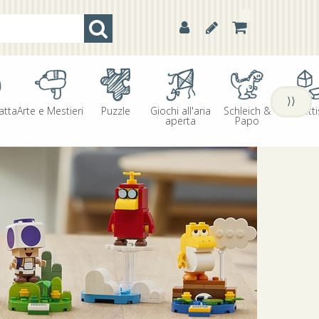
⟩⟩
atta
Arte e Mestieri
Puzzle
Giochi all'aria
Schleich &
Oggetti
aperta
Papo