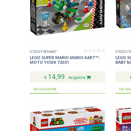
5702017816487
5702017
LEGO SUPER MARIO MARIO KART™:
LEGO S
MOTO YOSHI 72031
BABY MA
14,99
€
Acquista
DA COLLEZIONE
DA COL