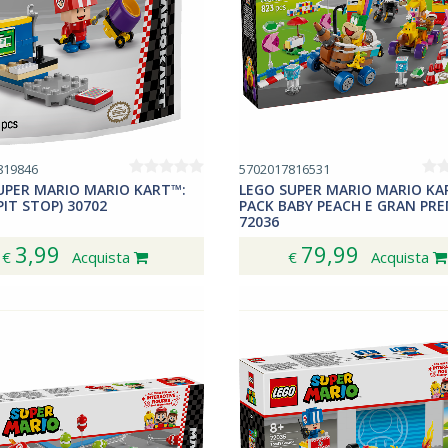
819846
5702017816531
UPER MARIO MARIO KART™:
LEGO SUPER MARIO MARIO KA
IT STOP) 30702
PACK BABY PEACH E GRAN PR
72036
3,99
79,99
€
Acquista
€
Acquista