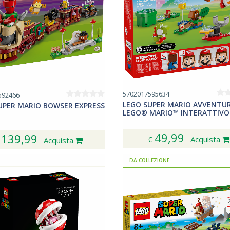
5702017595634
592466
LEGO SUPER MARIO AVVENTUR
UPER MARIO BOWSER EXPRESS
LEGO® MARIO™ INTERATTIVO
49,99
139,99
€
Acquista
€
Acquista
DA COLLEZIONE