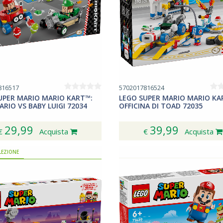
816517
5702017816524
UPER MARIO MARIO KART™:
LEGO SUPER MARIO MARIO KA
RIO VS BABY LUIGI 72034
OFFICINA DI TOAD 72035
29,99
39,99
€
Acquista
€
Acquista
LEZIONE