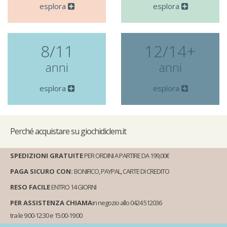
esplora
esplora
8/11
12/14+
anni
anni
esplora
esplora
Perché
acquistare su giochidiclem.it
SPEDIZIONI GRATUITE
PER ORDINI A PARTIRE DA 199,00€
PAGA SICURO CON:
BONIFICO, PAYPAL, CARTE DI CREDITO
RESO FACILE
ENTRO 14 GIORNI
PER ASSISTENZA CHIAMA
in negozio allo 0424 512036
tra le 9:00-12:30 e 15:00-19:00