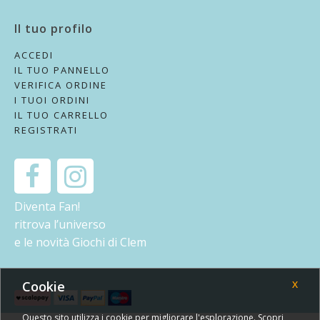
Il tuo profilo
ACCEDI
IL TUO PANNELLO
VERIFICA ORDINE
I TUOI ORDINI
IL TUO CARRELLO
REGISTRATI
Diventa Fan!
ritrova l’universo
e le novità Giochi di Clem
Cookie
X
Questo sito utilizza i cookie per migliorare l'esplorazione. Scopri