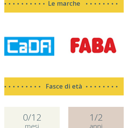
Le marche
Fasce di età
0/12
1/2
mesi
anni