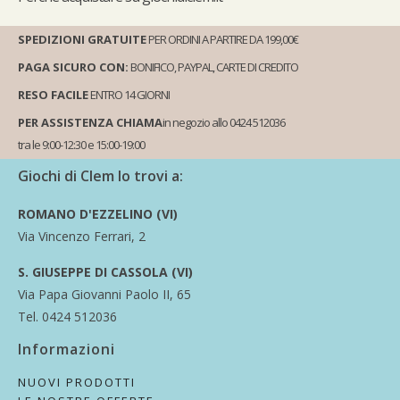
SPEDIZIONI GRATUITE
PER ORDINI A PARTIRE DA 199,00€
PAGA SICURO CON:
BONIFICO, PAYPAL, CARTE DI CREDITO
RESO FACILE
ENTRO 14 GIORNI
PER ASSISTENZA CHIAMA
in negozio allo 0424 512036
tra le 9:00-12:30 e 15:00-19:00
Giochi di Clem lo trovi a:
ROMANO D'EZZELINO (VI)
Via Vincenzo Ferrari, 2
S. GIUSEPPE DI CASSOLA (VI)
Via Papa Giovanni Paolo II, 65
Tel. 0424 512036
Informazioni
NUOVI PRODOTTI