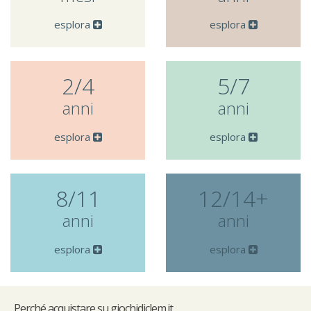
esplora
esplora
2/4
5/7
anni
anni
esplora
esplora
8/11
12/14+
anni
anni
esplora
esplora
Perché
acquistare su giochidiclem.it