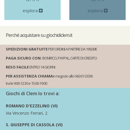
esplora
esplora
Perché
acquistare su giochidiclem.it
SPEDIZIONI GRATUITE
PER ORDINI A PARTIRE DA 199,00€
PAGA SICURO CON:
BONIFICO, PAYPAL, CARTE DI CREDITO
RESO FACILE
ENTRO 14 GIORNI
PER ASSISTENZA CHIAMA
in negozio allo 0424 512036
tra le 9:00-12:30 e 15:00-19:00
Giochi di Clem lo trovi a:
ROMANO D'EZZELINO (VI)
Via Vincenzo Ferrari, 2
S. GIUSEPPE DI CASSOLA (VI)