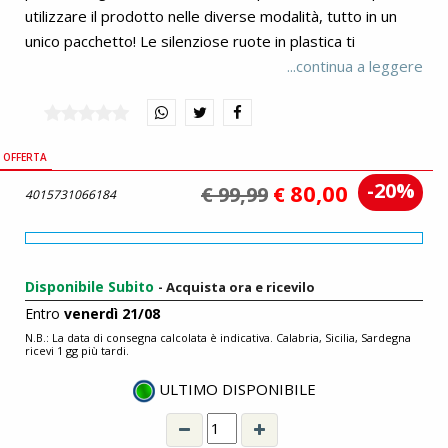
utilizzare il prodotto nelle diverse modalità, tutto in un
unico pacchetto! Le silenziose ruote in plastica ti
permettono di utilizzare il PUKY TRAINY sia all'interno
...continua a leggere
che all'esterno. Non preoccuparti, il rivestimento in
polvere resistente agli urti garantisce che il prodotto sia
resistente agli urti, durevole, resistente ai raggi UV e agli
OFFERTA
agenti atmosferici. Inoltre, è privo di tossine e sostanze
-20%
80,00
inquinanti, quindi non dovrai preoccuparti di nulla. Scopri le
€ 99,99
€
4015731066184
versatili possibilità del PUKY TRAINY e accompagna il tuo
bambino in emozionanti avventure! Ordina ora e
sperimenta la qualità, la sicurezza e il divertimento
Disponibile Subito
- Acquista ora e ricevilo
duraturo con un prodotto che cresce con il tuo bambino.
Entro
venerdì 21/08
PUKY TRAILY è adatto come rimorchio per i modelli
N.B.: La data di consegna calcolata è indicativa. Calabria, Sicilia, Sardegna
PUKYLINO e WUTSCH.
ricevi 1 gg più tardi.
ULTIMO DISPONIBILE