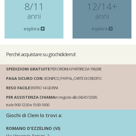
8/11
12/14+
anni
anni
esplora
esplora
Perché
acquistare su giochidiclem.it
SPEDIZIONI GRATUITE
PER ORDINI A PARTIRE DA 199,00€
PAGA SICURO CON:
BONIFICO, PAYPAL, CARTE DI CREDITO
RESO FACILE
ENTRO 14 GIORNI
PER ASSISTENZA CHIAMA
in negozio allo 0424 512036
tra le 9:00-12:30 e 15:00-19:00
Giochi di Clem lo trovi a:
ROMANO D'EZZELINO (VI)
Via Vincenzo Ferrari, 2