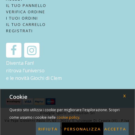
IL TUO PANNELLO
VERIFICA ORDINE
I TUOI ORDINI
IL TUO CARRELLO
REGISTRATI
Diventa Fan!
ritrova l’universo
e le novità Giochi di Clem
Cookie
X
Questo sito utilizza i cookie per migliorare l'esplorazione. Scopri
Dissegna Sports Distribution Srl
come usiamo i cookie nelle
cookie policy
.
Via Papa Giovanni Paolo II°, 65 - 36022 S. Giuseppe Di Cassola (VI) - P.Iva:
03584300242
RIFIUTA
PERSONALIZZA
ACCETTA