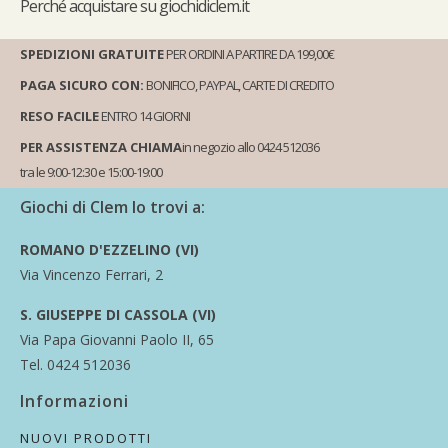
Perché
acquistare su giochidiclem.it
SPEDIZIONI GRATUITE
PER ORDINI A PARTIRE DA 199,00€
PAGA SICURO CON:
BONIFICO, PAYPAL, CARTE DI CREDITO
RESO FACILE
ENTRO 14 GIORNI
PER ASSISTENZA CHIAMA
in negozio allo 0424 512036
tra le 9:00-12:30 e 15:00-19:00
Giochi di Clem lo trovi a:
ROMANO D'EZZELINO (VI)
Via Vincenzo Ferrari, 2
S. GIUSEPPE DI CASSOLA (VI)
Via Papa Giovanni Paolo II, 65
Tel. 0424 512036
Informazioni
NUOVI PRODOTTI