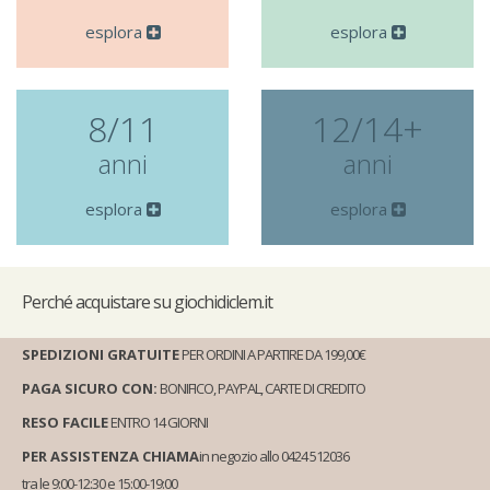
esplora
esplora
8/11
12/14+
anni
anni
esplora
esplora
Perché
acquistare su giochidiclem.it
SPEDIZIONI GRATUITE
PER ORDINI A PARTIRE DA 199,00€
PAGA SICURO CON:
BONIFICO, PAYPAL, CARTE DI CREDITO
RESO FACILE
ENTRO 14 GIORNI
PER ASSISTENZA CHIAMA
in negozio allo 0424 512036
tra le 9:00-12:30 e 15:00-19:00