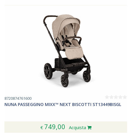
regolazione per seguire la crescita del bambino e
garantire comfort. L'ampio cestino con capacità di 10 kg
contiene tutto il necessario per il viaggio. Da 6 mesi a
22kg - con navicella: dalla nascita a 9kg. Dimensioni
aperto: L 83 x l 63 x H 123 cm - Chiuso: L 69 x l 63 x H
88.5 cm. Peso: 14.7 Kg.
8720874761600
NUNA PASSEGGINO MIXX™ NEXT BISCOTTI ST13449BISGL
749,00
€
Acquista