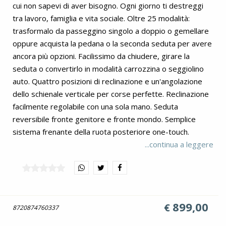
cui non sapevi di aver bisogno. Ogni giorno ti destreggi
tra lavoro, famiglia e vita sociale. Oltre 25 modalità:
trasformalo da passeggino singolo a doppio o gemellare
oppure acquista la pedana o la seconda seduta per avere
ancora più opzioni. Facilissimo da chiudere, girare la
seduta o convertirlo in modalità carrozzina o seggiolino
auto. Quattro posizioni di reclinazione e un'angolazione
dello schienale verticale per corse perfette. Reclinazione
facilmente regolabile con una sola mano. Seduta
reversibile fronte genitore e fronte mondo. Semplice
sistema frenante della ruota posteriore one-touch.
Custom dual suspension™ garantisce una guida fluida. Le
...continua a leggere
ampie ruote anteriori piroettanti lo rendono un maestro
delle manovre. Maniglione di sicurezza girevole e
rimovibile si adatta a bambini di tutte le taglie. Pedanina
poggiagambe regolabile con una sola mano per adattarsi
899,00
€
alla crescita. Compatibile con la navicella DEMI next.
8720874760337
Compatibile con seconda seduta DEMI next. Compatibile