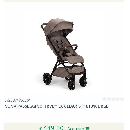
8720874762201
NUNA PASSEGGINO TRVL™ LX CEDAR ST18101CDRGL
449,00
€
Acquista