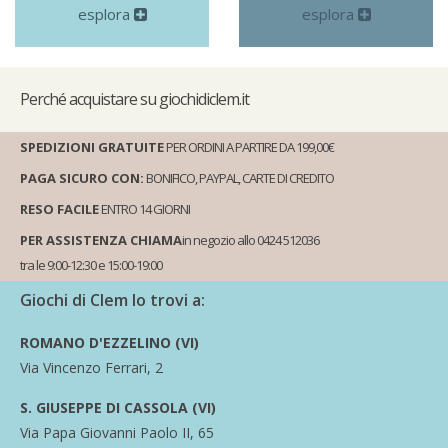
esplora
esplora
Perché
acquistare su giochidiclem.it
SPEDIZIONI GRATUITE
PER ORDINI A PARTIRE DA 199,00€
PAGA SICURO CON:
BONIFICO, PAYPAL, CARTE DI CREDITO
RESO FACILE
ENTRO 14 GIORNI
PER ASSISTENZA CHIAMA
in negozio allo 0424 512036
tra le 9:00-12:30 e 15:00-19:00
Giochi di Clem lo trovi a:
ROMANO D'EZZELINO (VI)
Via Vincenzo Ferrari, 2
S. GIUSEPPE DI CASSOLA (VI)
Via Papa Giovanni Paolo II, 65