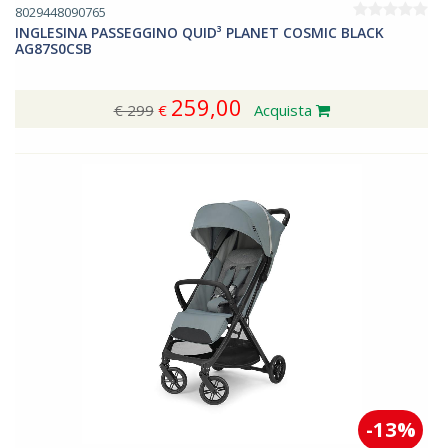
8029448090765
INGLESINA PASSEGGINO QUID³ PLANET COSMIC BLACK
AG87S0CSB
259,00
€ 299
€
Acquista
-13%