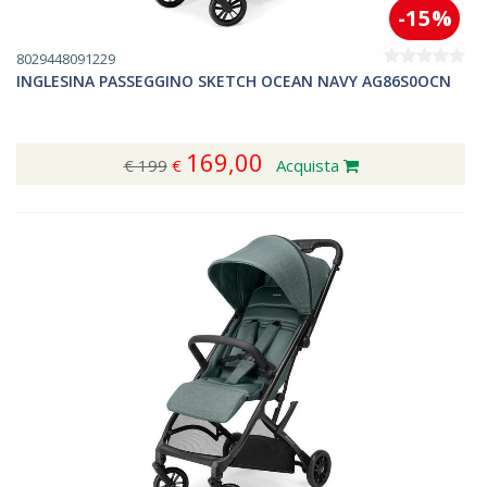
-15%
8029448091229
INGLESINA PASSEGGINO SKETCH OCEAN NAVY AG86S0OCN
169,00
€ 199
€
Acquista