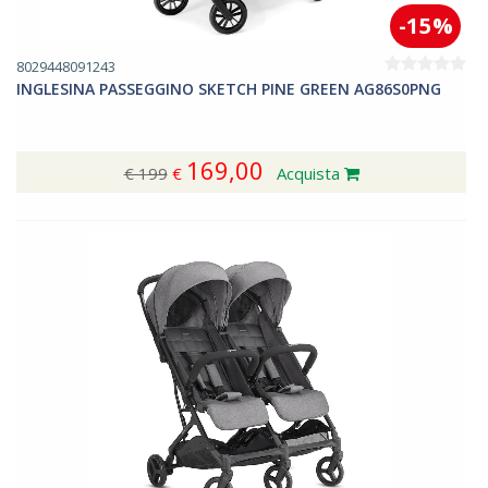
-15%
8029448091243
INGLESINA PASSEGGINO SKETCH PINE GREEN AG86S0PNG
169,00
€ 199
€
Acquista