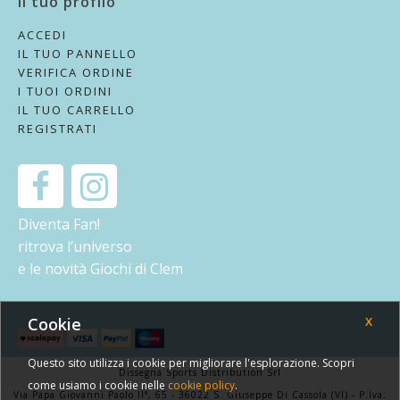
Il tuo profilo
ACCEDI
IL TUO PANNELLO
VERIFICA ORDINE
I TUOI ORDINI
IL TUO CARRELLO
REGISTRATI
Diventa Fan!
ritrova l’universo
e le novità Giochi di Clem
Cookie
X
Questo sito utilizza i cookie per migliorare l'esplorazione. Scopri
Dissegna Sports Distribution Srl
come usiamo i cookie nelle
cookie policy
.
Via Papa Giovanni Paolo II°, 65 - 36022 S. Giuseppe Di Cassola (VI) - P.Iva: