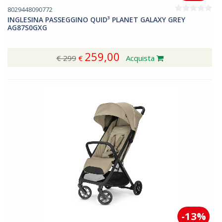
8029448090772
INGLESINA PASSEGGINO QUID³ PLANET GALAXY GREY
AG87S0GXG
259,00
€ 299
€
Acquista
-13%