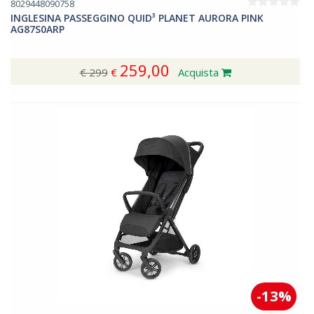
8029448090758
INGLESINA PASSEGGINO QUID³ PLANET AURORA PINK
AG87S0ARP
259,00
€ 299
€
Acquista
-13%