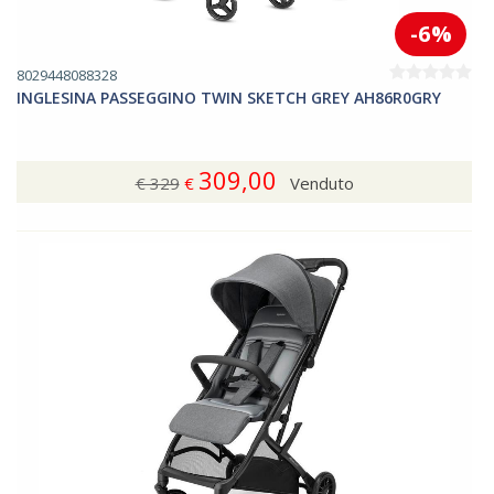
-6%
8029448088328
INGLESINA PASSEGGINO TWIN SKETCH GREY AH86R0GRY
309,00
€ 329
€
Venduto