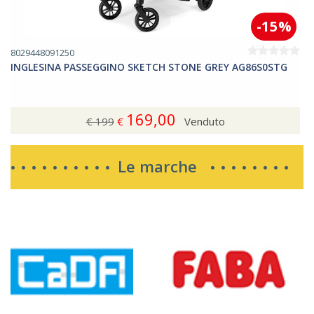
-15%
8029448091250
INGLESINA PASSEGGINO SKETCH STONE GREY AG86S0STG
169,00
€ 199
€
Venduto
Le marche