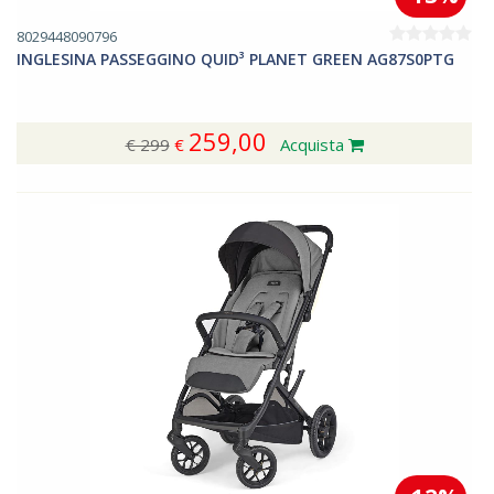
8029448090796
INGLESINA PASSEGGINO QUID³ PLANET GREEN AG87S0PTG
259,00
€ 299
€
Acquista