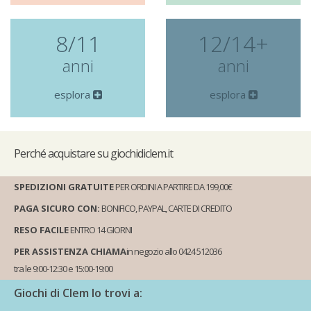
8/11
12/14+
anni
anni
esplora
esplora
Perché
acquistare su giochidiclem.it
SPEDIZIONI GRATUITE
PER ORDINI A PARTIRE DA 199,00€
PAGA SICURO CON:
BONIFICO, PAYPAL, CARTE DI CREDITO
RESO FACILE
ENTRO 14 GIORNI
PER ASSISTENZA CHIAMA
in negozio allo 0424 512036
tra le 9:00-12:30 e 15:00-19:00
Giochi di Clem lo trovi a: