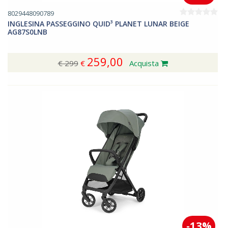
8029448090789
INGLESINA PASSEGGINO QUID³ PLANET LUNAR BEIGE
AG87S0LNB
259,00
€ 299
€
Acquista
-13%