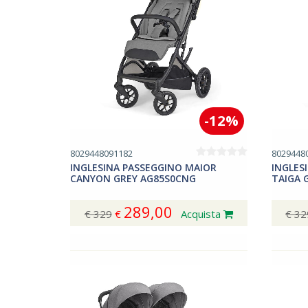
-12%
8029448091182
8029448
INGLESINA PASSEGGINO MAIOR
INGLES
CANYON GREY AG85S0CNG
TAIGA 
289,00
€ 329
€
Acquista
€ 32