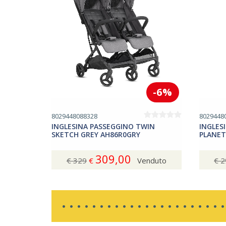
-6%
8029448088328
8029448
INGLESINA PASSEGGINO TWIN
INGLES
SKETCH GREY AH86R0GRY
PLANET
309,00
€ 329
€
Venduto
€ 