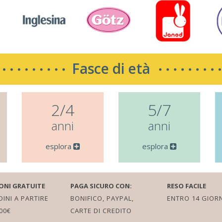
Fasce di età
2/4
5/7
anni
anni
esplora
esplora
ONI GRATUITE
PAGA SICURO CON:
RESO FACILE
INI A PARTIRE
BONIFICO, PAYPAL,
ENTRO 14 GIORN
00€
CARTE DI CREDITO