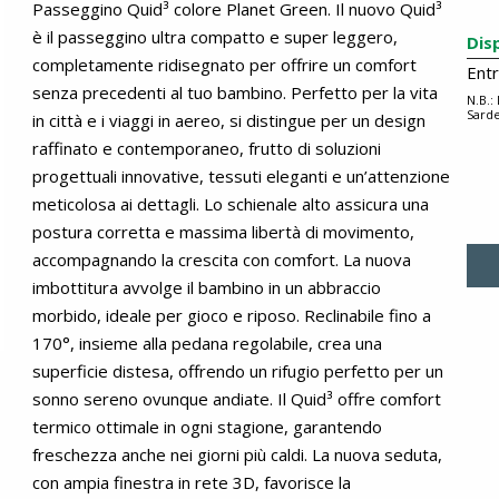
Passeggino Quid³ colore Planet Green. Il nuovo Quid³
è il passeggino ultra compatto e super leggero,
Dis
completamente ridisegnato per offrire un comfort
Ent
senza precedenti al tuo bambino. Perfetto per la vita
N.B.:
Sarde
in città e i viaggi in aereo, si distingue per un design
raffinato e contemporaneo, frutto di soluzioni
progettuali innovative, tessuti eleganti e un’attenzione
meticolosa ai dettagli. Lo schienale alto assicura una
postura corretta e massima libertà di movimento,
accompagnando la crescita con comfort. La nuova
imbottitura avvolge il bambino in un abbraccio
morbido, ideale per gioco e riposo. Reclinabile fino a
170°, insieme alla pedana regolabile, crea una
superficie distesa, offrendo un rifugio perfetto per un
sonno sereno ovunque andiate. Il Quid³ offre comfort
termico ottimale in ogni stagione, garantendo
freschezza anche nei giorni più caldi. La nuova seduta,
con ampia finestra in rete 3D, favorisce la