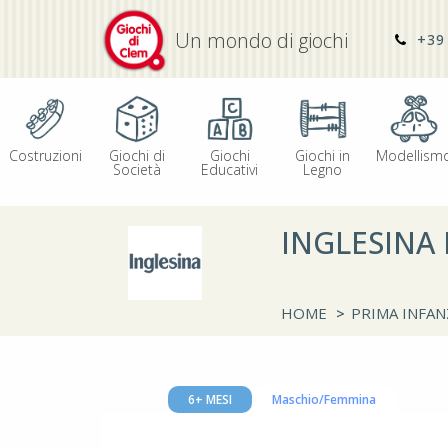
Un mondo di giochi
+39 
Costruzioni
Giochi di
Giochi
Giochi in
Modellism
Società
Educativi
Legno
INGLESINA
HOME
>
PRIMA INFAN
6+ MESI
Maschio/Femmina