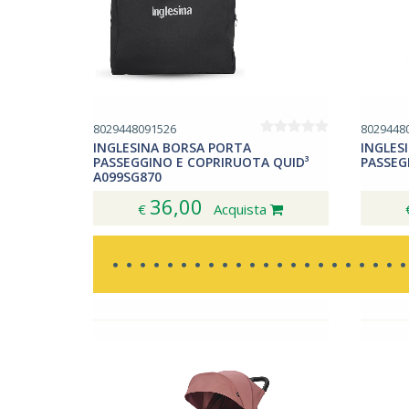
8029448091526
8029448
INGLESINA BORSA PORTA
INGLES
PASSEGGINO E COPRIRUOTA QUID³
PASSEG
A099SG870
36,00
€
Acquista