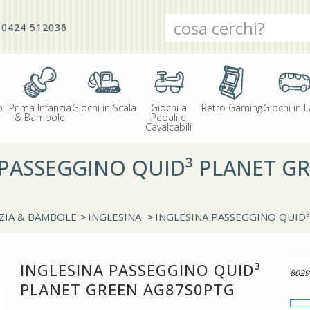
0424 512036
o
Prima Infanzia
Giochi in Scala
Giochi a
Retro Gaming
Giochi in L
& Bambole
Pedali e
Cavalcabili
 PASSEGGINO QUID³ PLANET G
ZIA & BAMBOLE
>
INGLESINA
>
INGLESINA PASSEGGINO QUID
INGLESINA PASSEGGINO QUID³
8029
PLANET GREEN AG87S0PTG