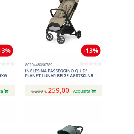
13%
-13%
8029448090789
INGLESINA PASSEGGINO QUID³
GXG
PLANET LUNAR BEIGE AG87S0LNB
259,00
ta
€ 299
€
Acquista