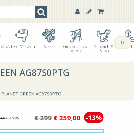
⟩⟩
atta
Arte e Mestieri
Puzzle
Giochi all'aria
Schleich &
Oggetti
aperta
Papo
REEN AG87S0PTG
³ PLANET GREEN AG87S0PTG
-13%
€ 299
€
259,00
448090796