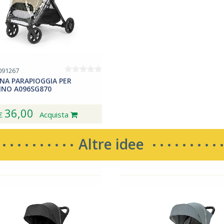
mantengono pulito, ideale per città e viaggi.
091267
INA PARAPIOGGIA PER
INO A096SG870
36,00
€
Acquista
Altre idee