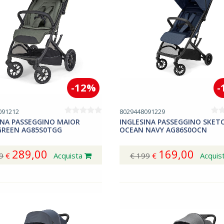
-12%
-
091212
8029448091229
INA PASSEGGINO MAIOR
INGLESINA PASSEGGINO SKET
GREEN AG85S0TGG
OCEAN NAVY AG86S0OCN
289,00
169,00
9
€
Acquista
€ 199
€
Acquis