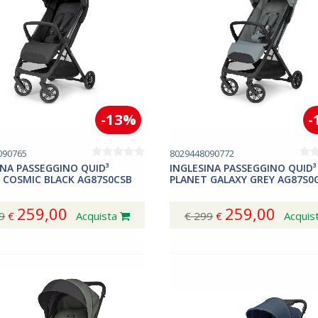
-13%
-
090765
8029448090772
INA PASSEGGINO QUID³
INGLESINA PASSEGGINO QUID³
 COSMIC BLACK AG87S0CSB
PLANET GALAXY GREY AG87S0
259,00
259,00
9
€
Acquista
€ 299
€
Acquis