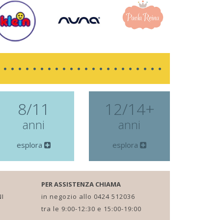
8/11
12/14+
anni
anni
esplora
esplora
PER ASSISTENZA CHIAMA
I
in negozio allo 0424 512036
tra le 9:00-12:30 e 15:00-19:00