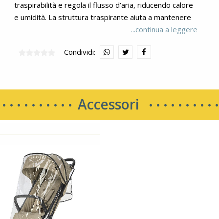
traspirabilità e regola il flusso d’aria, riducendo calore
e umidità. La struttura traspirante aiuta a mantenere
la temperatura corporea ideale, prevenendo la
...continua a leggere
sudorazione e assicurando benessere nei mesi più
Condividi:
caldi. Il Quid³ assicura manovrabilità ottimale in città,
permettendo di muoversi agilmente su strade
affollate e superfici irregolari. Le ruote migliorate
garantiscono una guida fluida su qualsiasi terreno. Con
Accessori
soli 6,4 kg e una chiusura ultra compatta, è facile da
trasportare ovunque. Adatto a bambini fino a 22 kg, è
il compagno perfetto per ogni avventura. Il Quid³
unisce praticità e comfort per i genitori. La cinghia a
tracolla integrata facilita il trasporto, mentre le
sospensioni garantiscono una guida fluida su ogni
terreno. Il cestino più ampio offre spazio extra per gli
accessori. Compatto e leggero, entra nel bagagliaio di
una city car o nella cappelliera di un aereo. Le ruote
posteriori removibili riducono l’ingombro e