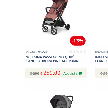
-13%
8029448090758
8029448
INGLESINA PASSEGGINO QUID³
INGLES
PLANET AURORA PINK AG87S0ARP
PLANET
259,00
€ 299
€
Acquista
€ 29