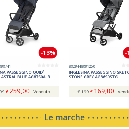
-13%
-
090741
8029448091250
INA PASSEGGINO QUID³
INGLESINA PASSEGGINO SKET
 ASTRAL BLUE AG87S0ALB
STONE GREY AG86S0STG
259,00
169,00
299
€
Venduto
€ 199
€
Vendu
Le marche