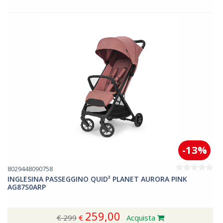
-13%
8029448090758
INGLESINA PASSEGGINO QUID³ PLANET AURORA PINK
AG87S0ARP
259,00
€ 299
€
Acquista