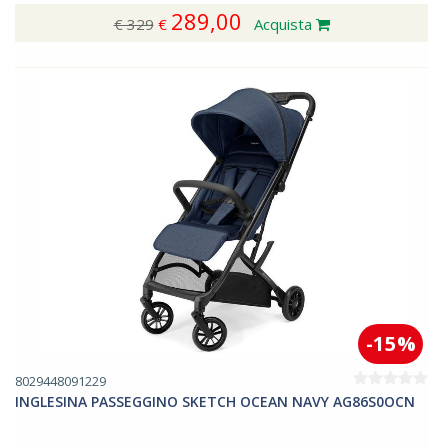
289,00
€ 329
€
Acquista
-15%
8029448091229
INGLESINA PASSEGGINO SKETCH OCEAN NAVY AG86S0OCN