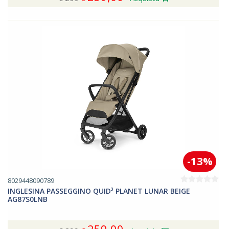
-13%
8029448090789
INGLESINA PASSEGGINO QUID³ PLANET LUNAR BEIGE
AG87S0LNB