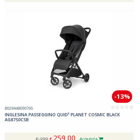
-13%
8029448090765
INGLESINA PASSEGGINO QUID³ PLANET COSMIC BLACK
AG87S0CSB
259,00
€ 299
€
Acquista