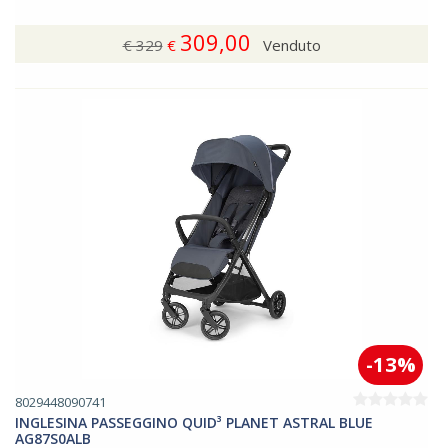
309,00
€ 329
€
Venduto
-13%
8029448090741
INGLESINA PASSEGGINO QUID³ PLANET ASTRAL BLUE
AG87S0ALB