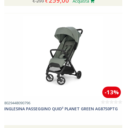
259,00
€ 299
€
Acquista
-13%
8029448090796
INGLESINA PASSEGGINO QUID³ PLANET GREEN AG87S0PTG