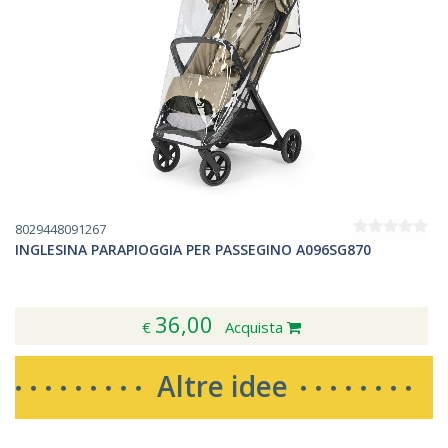
8029448091267
INGLESINA PARAPIOGGIA PER PASSEGINO A096SG870
36,00
€
Acquista
Altre idee