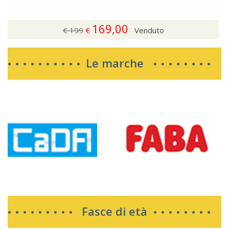
169,00
€ 199
€
Venduto
Le marche
Fasce di età