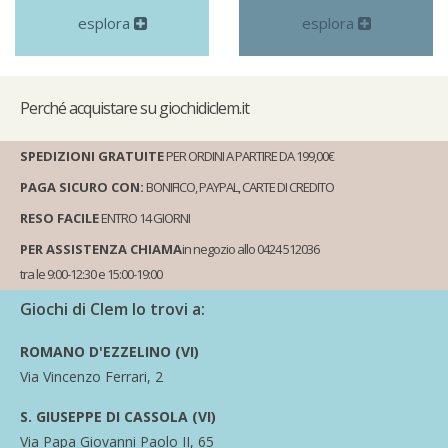
esplora
esplora
Perché
acquistare su giochidiclem.it
SPEDIZIONI GRATUITE
PER ORDINI A PARTIRE DA 199,00€
PAGA SICURO CON:
BONIFICO, PAYPAL, CARTE DI CREDITO
RESO FACILE
ENTRO 14 GIORNI
PER ASSISTENZA CHIAMA
in negozio allo 0424 512036
tra le 9:00-12:30 e 15:00-19:00
Giochi di Clem lo trovi a:
ROMANO D'EZZELINO (VI)
Via Vincenzo Ferrari, 2
S. GIUSEPPE DI CASSOLA (VI)
Via Papa Giovanni Paolo II, 65