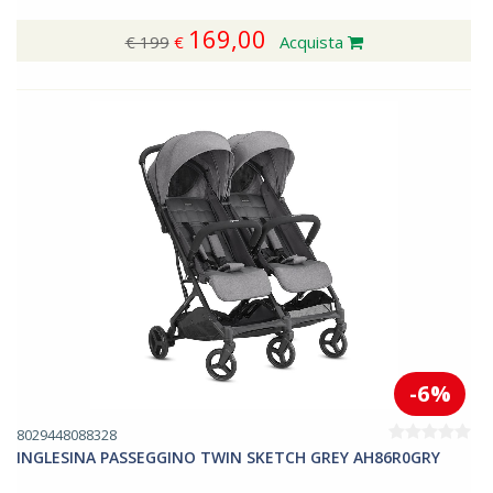
169,00
€ 199
€
Acquista
-6%
8029448088328
INGLESINA PASSEGGINO TWIN SKETCH GREY AH86R0GRY