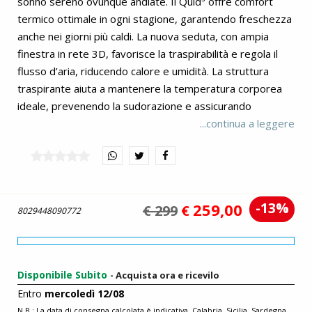
sonno sereno ovunque andiate. Il Quid³ offre comfort
termico ottimale in ogni stagione, garantendo freschezza
anche nei giorni più caldi. La nuova seduta, con ampia
finestra in rete 3D, favorisce la traspirabilità e regola il
flusso d’aria, riducendo calore e umidità. La struttura
traspirante aiuta a mantenere la temperatura corporea
ideale, prevenendo la sudorazione e assicurando
benessere nei mesi più caldi. Il Quid³ assicura
...continua a leggere
manovrabilità ottimale in città, permettendo di muoversi
agilmente su strade affollate e superfici irregolari. Le
ruote migliorate garantiscono una guida fluida su qualsiasi
terreno. Con soli 6,4 kg e una chiusura ultra compatta, è
-13%
259,00
€ 299
€
facile da trasportare ovunque. Adatto a bambini fino a 22
8029448090772
kg, è il compagno perfetto per ogni avventura. Il Quid³
unisce praticità e comfort per i genitori. La cinghia a
tracolla integrata facilita il trasporto, mentre le
Disponibile Subito
- Acquista ora e ricevilo
sospensioni garantiscono una guida fluida su ogni terreno.
Entro
mercoledì 12/08
Il cestino più ampio offre spazio extra per gli accessori.
N.B.: La data di consegna calcolata è indicativa. Calabria, Sicilia, Sardegna