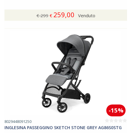
259,00
€ 299
€
Venduto
-15%
8029448091250
INGLESINA PASSEGGINO SKETCH STONE GREY AG86S0STG