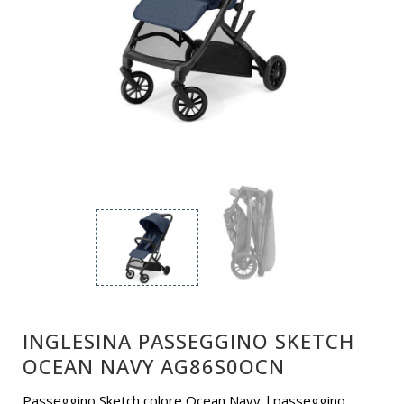
INGLESINA PASSEGGINO SKETCH
OCEAN NAVY AG86S0OCN
Passeggino Sketch colore Ocean Navy. l passeggino