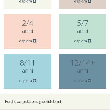
esplora
esplora
2/4
5/7
anni
anni
esplora
esplora
8/11
12/14+
anni
anni
esplora
esplora
Perché
acquistare su giochidiclem.it