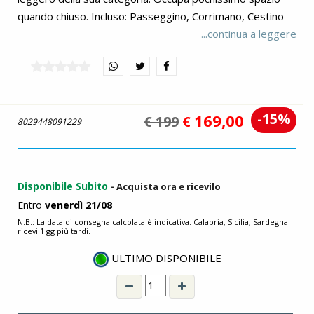
quando chiuso. Incluso: Passeggino, Corrimano, Cestino
porta oggetti. Dimensioni (LxAxP): aperto 51 x 104 x 82
...continua a leggere
cm. - chiuso 51 x 57 x 27 cm. Peso: 6,9 Kg.
-15%
169,00
€ 199
€
8029448091229
Disponibile Subito
- Acquista ora e ricevilo
Entro
venerdì 21/08
N.B.: La data di consegna calcolata è indicativa. Calabria, Sicilia, Sardegna
ricevi 1 gg più tardi.
ULTIMO DISPONIBILE