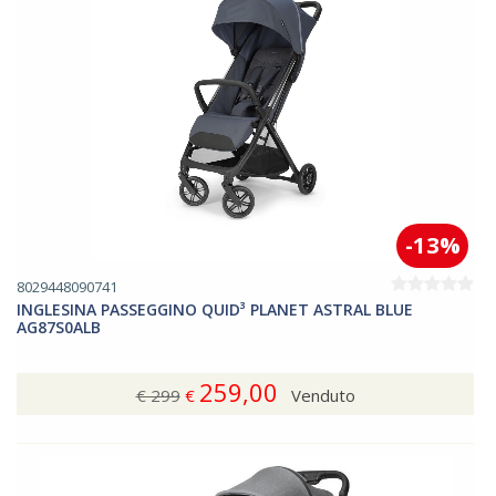
-13%
8029448090741
INGLESINA PASSEGGINO QUID³ PLANET ASTRAL BLUE
AG87S0ALB
259,00
€ 299
€
Venduto