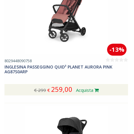
-13%
8029448090758
INGLESINA PASSEGGINO QUID³ PLANET AURORA PINK
AG87S0ARP
259,00
€ 299
€
Acquista