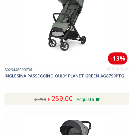
-13%
8029448090796
INGLESINA PASSEGGINO QUID³ PLANET GREEN AG87S0PTG
259,00
€ 299
€
Acquista