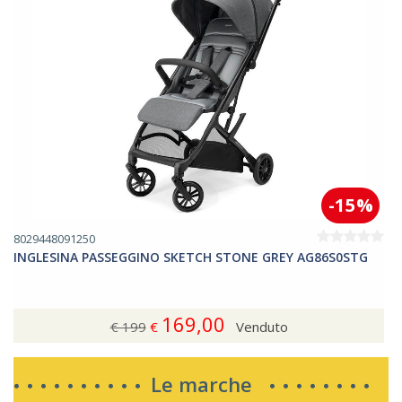
-15%
8029448091250
INGLESINA PASSEGGINO SKETCH STONE GREY AG86S0STG
169,00
€ 199
€
Venduto
Le marche