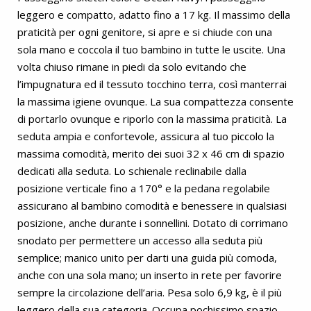
leggero e compatto, adatto fino a 17 kg. Il massimo della
praticità per ogni genitore, si apre e si chiude con una
sola mano e coccola il tuo bambino in tutte le uscite. Una
volta chiuso rimane in piedi da solo evitando che
l’impugnatura ed il tessuto tocchino terra, così manterrai
la massima igiene ovunque. La sua compattezza consente
di portarlo ovunque e riporlo con la massima praticità. La
seduta ampia e confortevole, assicura al tuo piccolo la
massima comodità, merito dei suoi 32 x 46 cm di spazio
dedicati alla seduta. Lo schienale reclinabile dalla
posizione verticale fino a 170° e la pedana regolabile
assicurano al bambino comodità e benessere in qualsiasi
posizione, anche durante i sonnellini. Dotato di corrimano
snodato per permettere un accesso alla seduta più
semplice; manico unito per darti una guida più comoda,
anche con una sola mano; un inserto in rete per favorire
sempre la circolazione dell’aria. Pesa solo 6,9 kg, è il più
leggero della sua categoria. Occupa pochissimo spazio