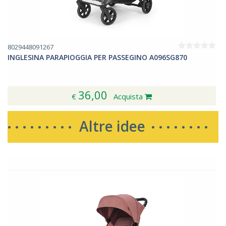
8029448091267
INGLESINA PARAPIOGGIA PER PASSEGINO A096SG870
36,00
€
Acquista
Altre idee