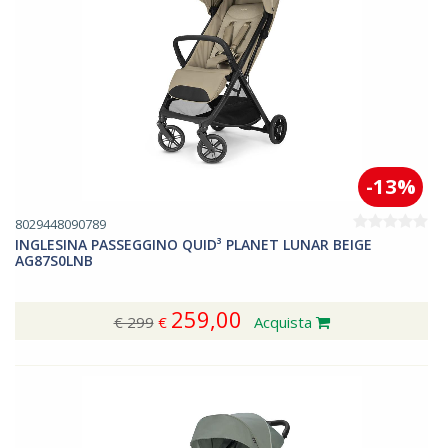
-13%
8029448090789
INGLESINA PASSEGGINO QUID³ PLANET LUNAR BEIGE
AG87S0LNB
259,00
€ 299
€
Acquista